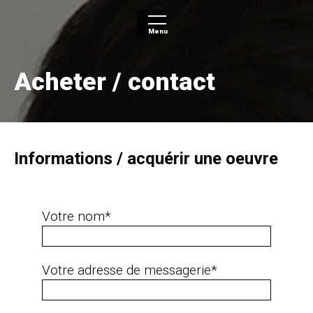
Menu
Accueil
Acheter / contact
A propos de
Formats
Formats 01
Formats 02
Informations / acquérir une oeuvre
Artistes
Acheter | Contact
Votre nom*
Français
Votre adresse de messagerie*
English